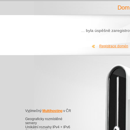
Domé
... byla úspěšně zaregist
Registrace domén
Vyjímečný
Multihosting
v ČR
Geograficky rozmístěné
servery
Unikátní rozsahy IPv4 + IPv6