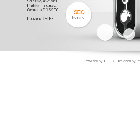
Statistiky AWStats
Přehledná správa
Ochrana DNSSEC
SEO
hosting
Pouze u TELE3
Powered by
TELE3
| Designed by
Pi